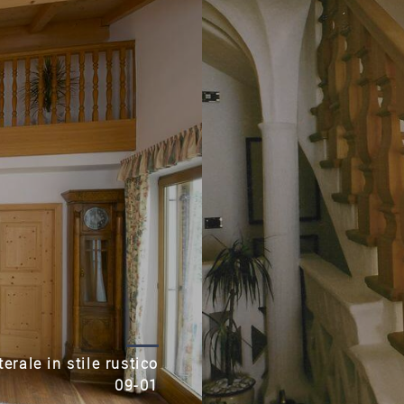
erale in stile rustico
09-01